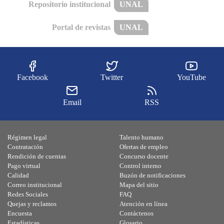
Repositorio institucional
UNAL
Portal de revistas
UNAL
Facebook
Twitter
YouTube
Email
RSS
Régimen legal
Talento humano
Contratación
Ofertas de empleo
Rendición de cuentas
Concurso docente
Pago virtual
Control interno
Calidad
Buzón de notificaciones
Correo institucional
Mapa del sitio
Redes Sociales
FAQ
Quejas y reclamos
Atención en línea
Encuesta
Contáctenos
Estadísticas
Glosario