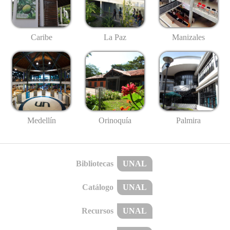
Caribe
La Paz
Manizales
Medellín
Palmira
Orinoquía
Bibliotecas
UNAL
Catálogo
UNAL
Recursos
UNAL