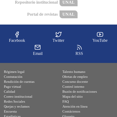
Repositorio institucional
UNAL
Portal de revistas
UNAL
Facebook
Twitter
YouTube
Email
RSS
Régimen legal
Talento humano
Contratación
Ofertas de empleo
Rendición de cuentas
Concurso docente
Pago virtual
Control interno
Calidad
Buzón de notificaciones
Correo institucional
Mapa del sitio
Redes Sociales
FAQ
Quejas y reclamos
Atención en línea
Encuesta
Contáctenos
Estadísticas
Glosario