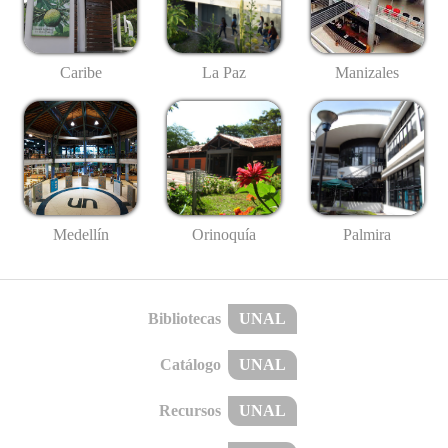
Caribe
La Paz
Manizales
Medellín
Palmira
Orinoquía
Bibliotecas
UNAL
Catálogo
UNAL
Recursos
UNAL