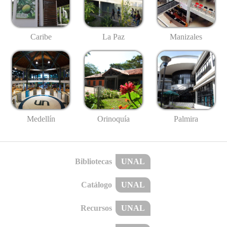
Caribe
La Paz
Manizales
Medellín
Palmira
Orinoquía
Bibliotecas
UNAL
Catálogo
UNAL
Recursos
UNAL