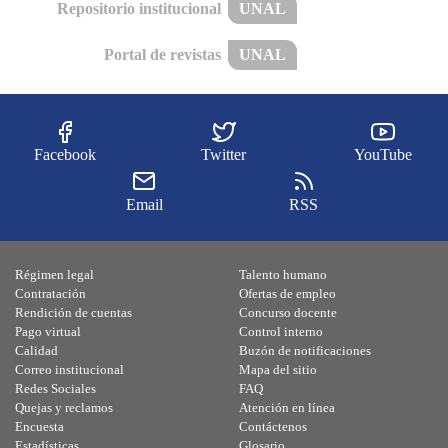
Repositorio institucional
UNAL
Portal de revistas
UNAL
Facebook
Twitter
YouTube
Email
RSS
Régimen legal
Talento humano
Contratación
Ofertas de empleo
Rendición de cuentas
Concurso docente
Pago virtual
Control interno
Calidad
Buzón de notificaciones
Correo institucional
Mapa del sitio
Redes Sociales
FAQ
Quejas y reclamos
Atención en línea
Encuesta
Contáctenos
Estadísticas
Glosario