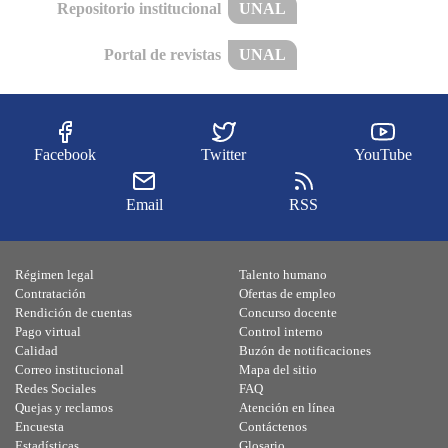
Repositorio institucional
UNAL
Portal de revistas
UNAL
Facebook
Twitter
YouTube
Email
RSS
Régimen legal
Talento humano
Contratación
Ofertas de empleo
Rendición de cuentas
Concurso docente
Pago virtual
Control interno
Calidad
Buzón de notificaciones
Correo institucional
Mapa del sitio
Redes Sociales
FAQ
Quejas y reclamos
Atención en línea
Encuesta
Contáctenos
Estadísticas
Glosario