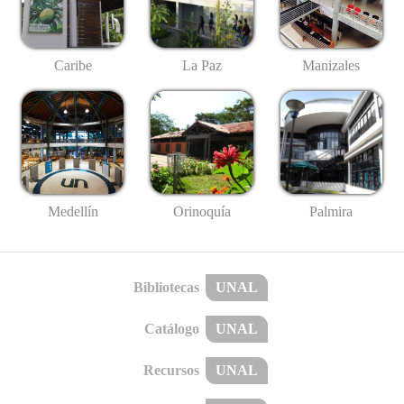
Caribe
La Paz
Manizales
Medellín
Palmira
Orinoquía
Bibliotecas
UNAL
Catálogo
UNAL
Recursos
UNAL