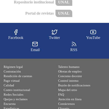
Repositorio institucional
UNAL
Portal de revistas
UNAL
Facebook
Twitter
YouTube
Email
RSS
Régimen legal
Talento humano
Contratación
Ofertas de empleo
Rendición de cuentas
Concurso docente
Pago virtual
Control interno
Calidad
Buzón de notificaciones
Correo institucional
Mapa del sitio
Redes Sociales
FAQ
Quejas y reclamos
Atención en línea
Encuesta
Contáctenos
Estadísticas
Glosario