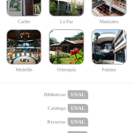
Caribe
La Paz
Manizales
Medellín
Palmira
Orinoquía
Bibliotecas
UNAL
Catálogo
UNAL
Recursos
UNAL