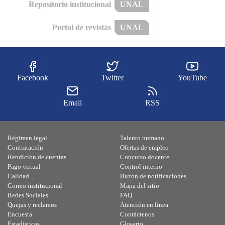
Repositorio institucional
UNAL
Portal de revistas
UNAL
Facebook
Twitter
YouTube
Email
RSS
Régimen legal
Talento humano
Contratación
Ofertas de empleo
Rendición de cuentas
Concurso docente
Pago virtual
Control interno
Calidad
Buzón de notificaciones
Correo institucional
Mapa del sitio
Redes Sociales
FAQ
Quejas y reclamos
Atención en línea
Encuesta
Contáctenos
Estadísticas
Glosario