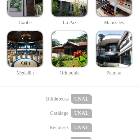
Caribe
La Paz
Manizales
Medellín
Palmira
Orinoquía
Bibliotecas
UNAL
Catálogo
UNAL
Recursos
UNAL