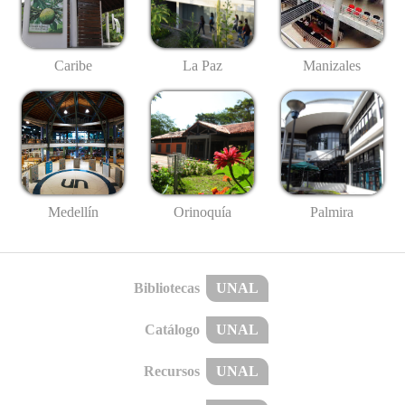
Caribe
La Paz
Manizales
Medellín
Palmira
Orinoquía
Bibliotecas
UNAL
Catálogo
UNAL
Recursos
UNAL