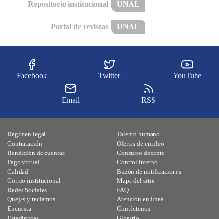
Repositorio institucional
UNAL
Portal de revistas
UNAL
Facebook
Twitter
YouTube
Email
RSS
Régimen legal
Talento humano
Contratación
Ofertas de empleo
Rendición de cuentas
Concurso docente
Pago virtual
Control interno
Calidad
Buzón de notificaciones
Correo institucional
Mapa del sitio
Redes Sociales
FAQ
Quejas y reclamos
Atención en línea
Encuesta
Contáctenos
Estadísticas
Glosario