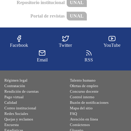
Repositorio institucional
UNAL
Portal de revistas
UNAL
Facebook
Twitter
YouTube
Email
RSS
Régimen legal
Talento humano
Contratación
Ofertas de empleo
Rendición de cuentas
Concurso docente
Pago virtual
Control interno
Calidad
Buzón de notificaciones
Correo institucional
Mapa del sitio
Redes Sociales
FAQ
Quejas y reclamos
Atención en línea
Encuesta
Contáctenos
Estadísticas
Glosario