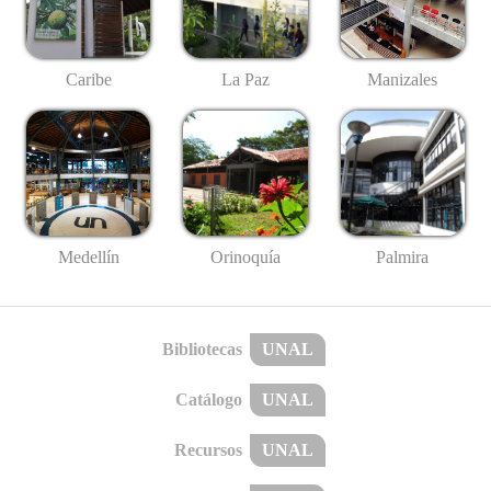
Caribe
La Paz
Manizales
Medellín
Palmira
Orinoquía
Bibliotecas
UNAL
Catálogo
UNAL
Recursos
UNAL