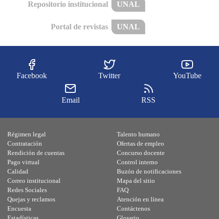
Repositorio institucional
UNAL
Portal de revistas
UNAL
Facebook
Twitter
YouTube
Email
RSS
Régimen legal
Talento humano
Contratación
Ofertas de empleo
Rendición de cuentas
Concurso docente
Pago virtual
Control interno
Calidad
Buzón de notificaciones
Correo institucional
Mapa del sitio
Redes Sociales
FAQ
Quejas y reclamos
Atención en línea
Encuesta
Contáctenos
Estadísticas
Glosario