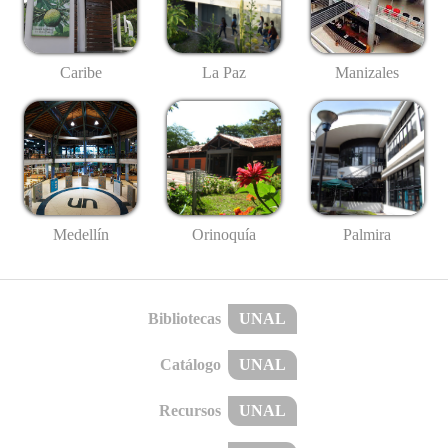
Caribe
La Paz
Manizales
Medellín
Palmira
Orinoquía
Bibliotecas
UNAL
Catálogo
UNAL
Recursos
UNAL