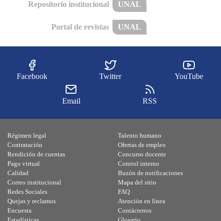
Repositorio institucional
UNAL
Portal de revistas
UNAL
Facebook
Twitter
YouTube
Email
RSS
Régimen legal
Talento humano
Contratación
Ofertas de empleo
Rendición de cuentas
Concurso docente
Pago virtual
Control interno
Calidad
Buzón de notificaciones
Correo institucional
Mapa del sitio
Redes Sociales
FAQ
Quejas y reclamos
Atención en línea
Encuesta
Contáctenos
Estadísticas
Glosario