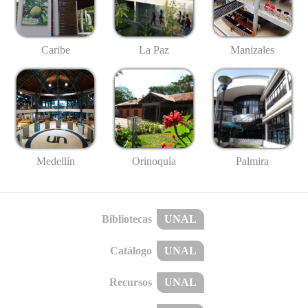
Caribe
La Paz
Manizales
Medellín
Palmira
Orinoquía
Bibliotecas
UNAL
Catálogo
UNAL
Recursos
UNAL