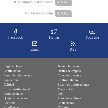
Repositorio institucional
UNAL
Portal de revistas
UNAL
Facebook
Twitter
YouTube
Email
RSS
Régimen legal
Talento humano
Contratación
Ofertas de empleo
Rendición de cuentas
Concurso docente
Pago virtual
Control interno
Calidad
Buzón de notificaciones
Correo institucional
Mapa del sitio
Redes Sociales
FAQ
Quejas y reclamos
Atención en línea
Encuesta
Contáctenos
Estadísticas
Glosario