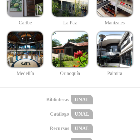
Caribe
La Paz
Manizales
Medellín
Palmira
Orinoquía
Bibliotecas
UNAL
Catálogo
UNAL
Recursos
UNAL