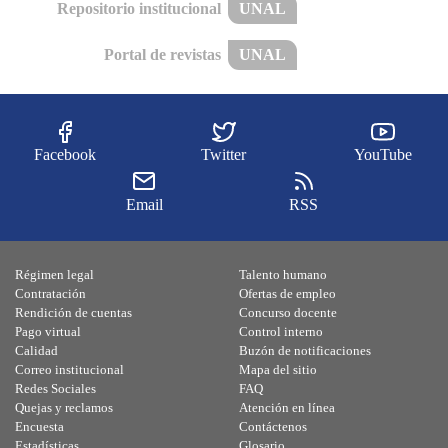
Repositorio institucional
UNAL
Portal de revistas
UNAL
Facebook
Twitter
YouTube
Email
RSS
Régimen legal
Talento humano
Contratación
Ofertas de empleo
Rendición de cuentas
Concurso docente
Pago virtual
Control interno
Calidad
Buzón de notificaciones
Correo institucional
Mapa del sitio
Redes Sociales
FAQ
Quejas y reclamos
Atención en línea
Encuesta
Contáctenos
Estadísticas
Glosario