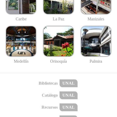
Caribe
La Paz
Manizales
Medellín
Palmira
Orinoquía
Bibliotecas
UNAL
Catálogo
UNAL
Recursos
UNAL