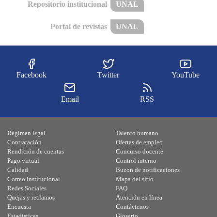
Repositorio institucional
UNAL
Portal de revistas
UNAL
Facebook
Twitter
YouTube
Email
RSS
Régimen legal
Talento humano
Contratación
Ofertas de empleo
Rendición de cuentas
Concurso docente
Pago virtual
Control interno
Calidad
Buzón de notificaciones
Correo institucional
Mapa del sitio
Redes Sociales
FAQ
Quejas y reclamos
Atención en línea
Encuesta
Contáctenos
Estadísticas
Glosario