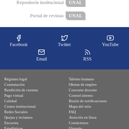
Repositorio institucional
UNAL
Portal de revistas
UNAL
Facebook
Twitter
YouTube
Email
RSS
Régimen legal
Talento humano
Contratación
Ofertas de empleo
Rendición de cuentas
Concurso docente
Pago virtual
Control interno
Calidad
Buzón de notificaciones
Correo institucional
Mapa del sitio
Redes Sociales
FAQ
Quejas y reclamos
Atención en línea
Encuesta
Contáctenos
Estadísticas
Glosario