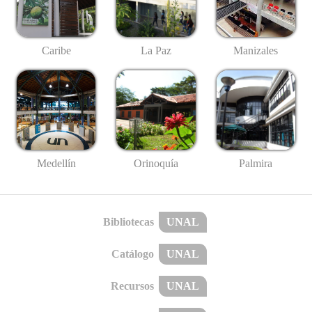
Caribe
La Paz
Manizales
Medellín
Palmira
Orinoquía
Bibliotecas
UNAL
Catálogo
UNAL
Recursos
UNAL