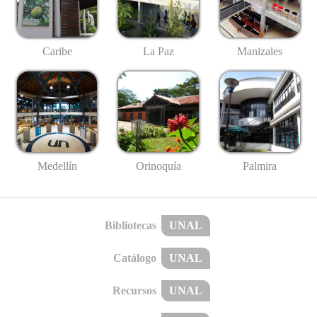
Caribe
La Paz
Manizales
Medellín
Palmira
Orinoquía
Bibliotecas
UNAL
Catálogo
UNAL
Recursos
UNAL