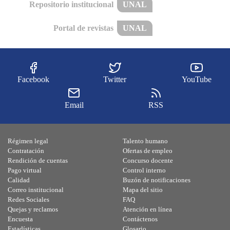
Repositorio institucional
UNAL
Portal de revistas
UNAL
Facebook
Twitter
YouTube
Email
RSS
Régimen legal
Talento humano
Contratación
Ofertas de empleo
Rendición de cuentas
Concurso docente
Pago virtual
Control interno
Calidad
Buzón de notificaciones
Correo institucional
Mapa del sitio
Redes Sociales
FAQ
Quejas y reclamos
Atención en línea
Encuesta
Contáctenos
Estadísticas
Glosario