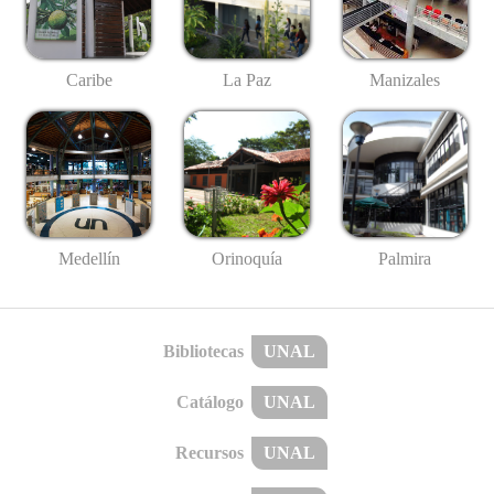
Caribe
La Paz
Manizales
Medellín
Palmira
Orinoquía
Bibliotecas
UNAL
Catálogo
UNAL
Recursos
UNAL