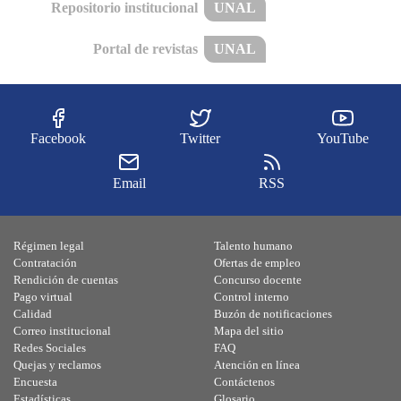
Repositorio institucional
UNAL
Portal de revistas
UNAL
Facebook
Twitter
YouTube
Email
RSS
Régimen legal
Talento humano
Contratación
Ofertas de empleo
Rendición de cuentas
Concurso docente
Pago virtual
Control interno
Calidad
Buzón de notificaciones
Correo institucional
Mapa del sitio
Redes Sociales
FAQ
Quejas y reclamos
Atención en línea
Encuesta
Contáctenos
Estadísticas
Glosario