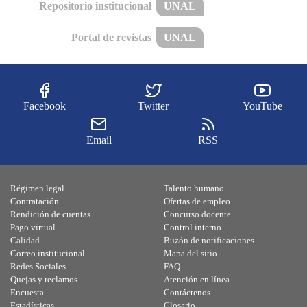
Repositorio institucional
UNAL
Portal de revistas
UNAL
Facebook
Twitter
YouTube
Email
RSS
Régimen legal
Talento humano
Contratación
Ofertas de empleo
Rendición de cuentas
Concurso docente
Pago virtual
Control interno
Calidad
Buzón de notificaciones
Correo institucional
Mapa del sitio
Redes Sociales
FAQ
Quejas y reclamos
Atención en línea
Encuesta
Contáctenos
Estadísticas
Glosario