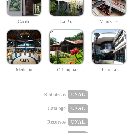
Caribe
La Paz
Manizales
Medellín
Palmira
Orinoquía
Bibliotecas
UNAL
Catálogo
UNAL
Recursos
UNAL