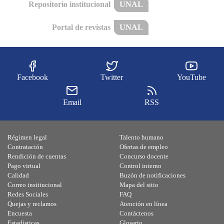
Repositorio institucional
UNAL
Portal de revistas
UNAL
Facebook
Twitter
YouTube
Email
RSS
Régimen legal
Talento humano
Contratación
Ofertas de empleo
Rendición de cuentas
Concurso docente
Pago virtual
Control interno
Calidad
Buzón de notificaciones
Correo institucional
Mapa del sitio
Redes Sociales
FAQ
Quejas y reclamos
Atención en línea
Encuesta
Contáctenos
Estadísticas
Glosario