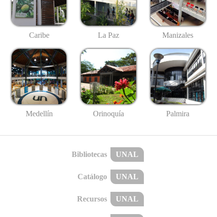
Caribe
La Paz
Manizales
Medellín
Palmira
Orinoquía
Bibliotecas
UNAL
Catálogo
UNAL
Recursos
UNAL