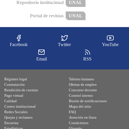
Repositorio institucional
UNAL
Portal de revistas
UNAL
Facebook
Twitter
YouTube
Email
RSS
Régimen legal
Talento humano
Contratación
Ofertas de empleo
Rendición de cuentas
Concurso docente
Pago virtual
Control interno
Calidad
Buzón de notificaciones
Correo institucional
Mapa del sitio
Redes Sociales
FAQ
Quejas y reclamos
Atención en línea
Encuesta
Contáctenos
Estadísticas
Glosario