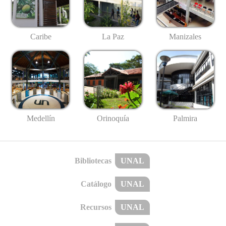
Caribe
La Paz
Manizales
Medellín
Palmira
Orinoquía
Bibliotecas
UNAL
Catálogo
UNAL
Recursos
UNAL