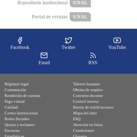
Repositorio institucional
UNAL
Portal de revistas
UNAL
Facebook
Twitter
YouTube
Email
RSS
Régimen legal
Talento humano
Contratación
Ofertas de empleo
Rendición de cuentas
Concurso docente
Pago virtual
Control interno
Calidad
Buzón de notificaciones
Correo institucional
Mapa del sitio
Redes Sociales
FAQ
Quejas y reclamos
Atención en línea
Encuesta
Contáctenos
Estadísticas
Glosario