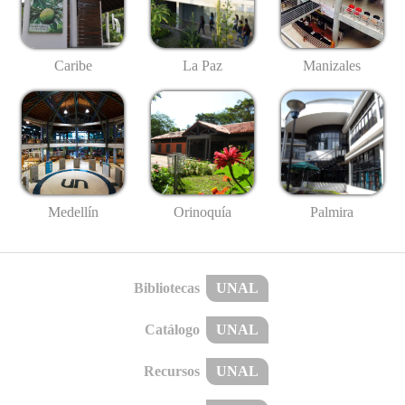
Caribe
La Paz
Manizales
Medellín
Palmira
Orinoquía
Bibliotecas
UNAL
Catálogo
UNAL
Recursos
UNAL