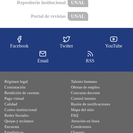
Repositorio institucional
UNAL
Portal de revistas
UNAL
Facebook
Twitter
YouTube
Email
RSS
Régimen legal
Talento humano
Contratación
Ofertas de empleo
Rendición de cuentas
Concurso docente
Pago virtual
Control interno
Calidad
Buzón de notificaciones
Correo institucional
Mapa del sitio
Redes Sociales
FAQ
Quejas y reclamos
Atención en línea
Encuesta
Contáctenos
Estadísticas
Glosario