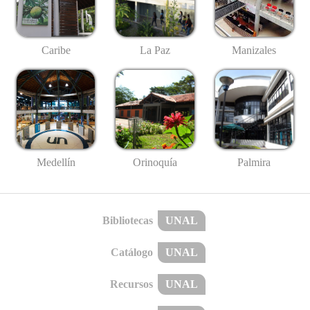
Caribe
La Paz
Manizales
Medellín
Palmira
Orinoquía
Bibliotecas
UNAL
Catálogo
UNAL
Recursos
UNAL