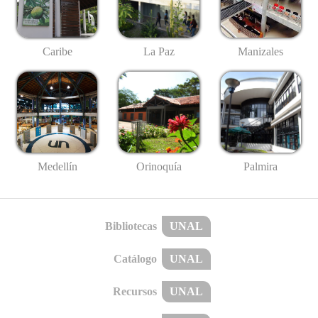
Caribe
La Paz
Manizales
Medellín
Palmira
Orinoquía
Bibliotecas
UNAL
Catálogo
UNAL
Recursos
UNAL