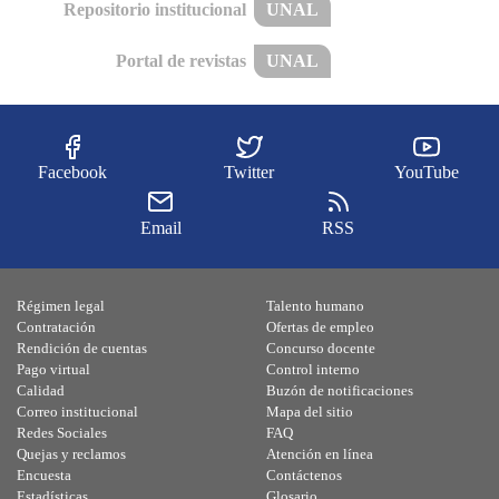
Repositorio institucional
UNAL
Portal de revistas
UNAL
Facebook
Twitter
YouTube
Email
RSS
Régimen legal
Talento humano
Contratación
Ofertas de empleo
Rendición de cuentas
Concurso docente
Pago virtual
Control interno
Calidad
Buzón de notificaciones
Correo institucional
Mapa del sitio
Redes Sociales
FAQ
Quejas y reclamos
Atención en línea
Encuesta
Contáctenos
Estadísticas
Glosario