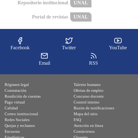
Repositorio institucional
UNAL
Portal de revistas
UNAL
Facebook
Twitter
YouTube
Email
RSS
Régimen legal
Talento humano
Contratación
Ofertas de empleo
Rendición de cuentas
Concurso docente
Pago virtual
Control interno
Calidad
Buzón de notificaciones
Correo institucional
Mapa del sitio
Redes Sociales
FAQ
Quejas y reclamos
Atención en línea
Encuesta
Contáctenos
Estadísticas
Glosario