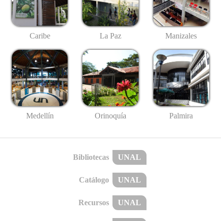
Caribe
La Paz
Manizales
Medellín
Palmira
Orinoquía
Bibliotecas
UNAL
Catálogo
UNAL
Recursos
UNAL