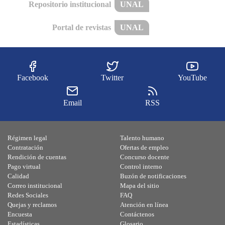
Repositorio institucional
UNAL
Portal de revistas
UNAL
Facebook
Twitter
YouTube
Email
RSS
Régimen legal
Talento humano
Contratación
Ofertas de empleo
Rendición de cuentas
Concurso docente
Pago virtual
Control interno
Calidad
Buzón de notificaciones
Correo institucional
Mapa del sitio
Redes Sociales
FAQ
Quejas y reclamos
Atención en línea
Encuesta
Contáctenos
Estadísticas
Glosario