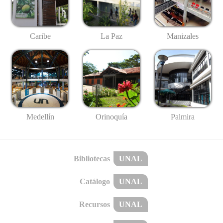
Caribe
La Paz
Manizales
Medellín
Palmira
Orinoquía
Bibliotecas
UNAL
Catálogo
UNAL
Recursos
UNAL