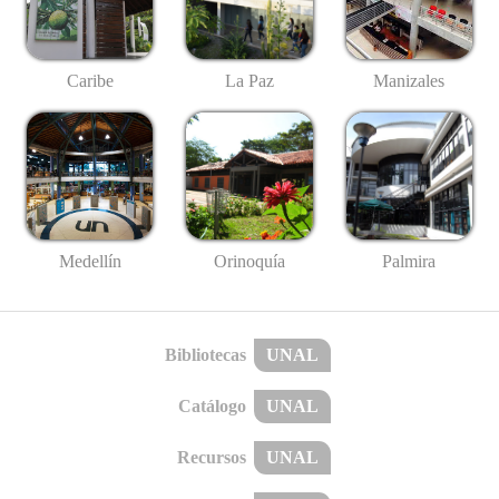
Caribe
La Paz
Manizales
Medellín
Palmira
Orinoquía
Bibliotecas
UNAL
Catálogo
UNAL
Recursos
UNAL