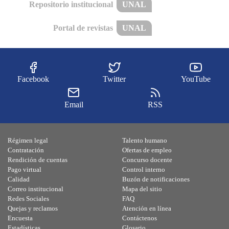
Repositorio institucional
UNAL
Portal de revistas
UNAL
Facebook
Twitter
YouTube
Email
RSS
Régimen legal
Talento humano
Contratación
Ofertas de empleo
Rendición de cuentas
Concurso docente
Pago virtual
Control interno
Calidad
Buzón de notificaciones
Correo institucional
Mapa del sitio
Redes Sociales
FAQ
Quejas y reclamos
Atención en línea
Encuesta
Contáctenos
Estadísticas
Glosario