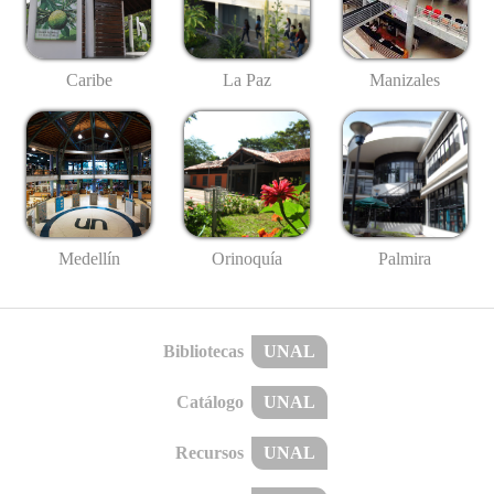
Caribe
La Paz
Manizales
Medellín
Palmira
Orinoquía
Bibliotecas
UNAL
Catálogo
UNAL
Recursos
UNAL