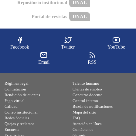
Repositorio institucional
UNAL
Portal de revistas
UNAL
Facebook
Twitter
YouTube
Email
RSS
Régimen legal
Talento humano
Contratación
Ofertas de empleo
Rendición de cuentas
Concurso docente
Pago virtual
Control interno
Calidad
Buzón de notificaciones
Correo institucional
Mapa del sitio
Redes Sociales
FAQ
Quejas y reclamos
Atención en línea
Encuesta
Contáctenos
Estadísticas
Glosario