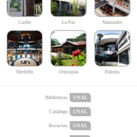
Caribe
La Paz
Manizales
Medellín
Palmira
Orinoquía
Bibliotecas
UNAL
Catálogo
UNAL
Recursos
UNAL