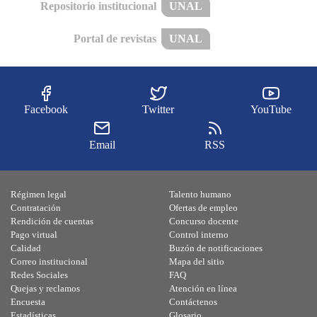
Repositorio institucional
UNAL
Portal de revistas
UNAL
Facebook
Twitter
YouTube
Email
RSS
Régimen legal
Talento humano
Contratación
Ofertas de empleo
Rendición de cuentas
Concurso docente
Pago virtual
Control interno
Calidad
Buzón de notificaciones
Correo institucional
Mapa del sitio
Redes Sociales
FAQ
Quejas y reclamos
Atención en línea
Encuesta
Contáctenos
Estadísticas
Glosario