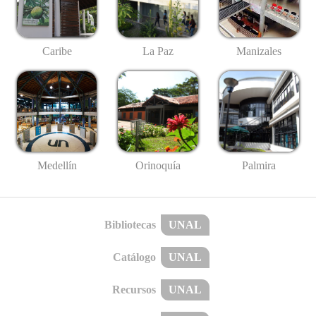
Caribe
La Paz
Manizales
Medellín
Palmira
Orinoquía
Bibliotecas
UNAL
Catálogo
UNAL
Recursos
UNAL