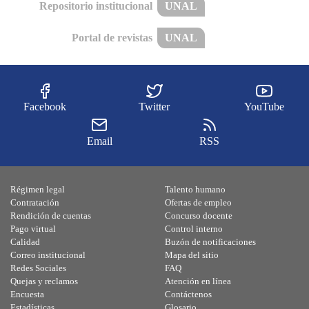
Repositorio institucional
UNAL
Portal de revistas
UNAL
Facebook
Twitter
YouTube
Email
RSS
Régimen legal
Talento humano
Contratación
Ofertas de empleo
Rendición de cuentas
Concurso docente
Pago virtual
Control interno
Calidad
Buzón de notificaciones
Correo institucional
Mapa del sitio
Redes Sociales
FAQ
Quejas y reclamos
Atención en línea
Encuesta
Contáctenos
Estadísticas
Glosario