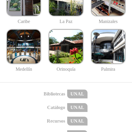
Caribe
La Paz
Manizales
Medellín
Palmira
Orinoquía
Bibliotecas
UNAL
Catálogo
UNAL
Recursos
UNAL