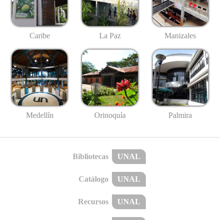
Caribe
La Paz
Manizales
Medellín
Palmira
Orinoquía
Bibliotecas
UNAL
Catálogo
UNAL
Recursos
UNAL