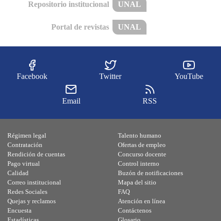
Repositorio institucional
UNAL
Portal de revistas
UNAL
Facebook
Twitter
YouTube
Email
RSS
Régimen legal
Talento humano
Contratación
Ofertas de empleo
Rendición de cuentas
Concurso docente
Pago virtual
Control interno
Calidad
Buzón de notificaciones
Correo institucional
Mapa del sitio
Redes Sociales
FAQ
Quejas y reclamos
Atención en línea
Encuesta
Contáctenos
Estadísticas
Glosario