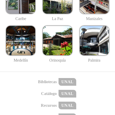
Caribe
La Paz
Manizales
Medellín
Palmira
Orinoquía
Bibliotecas
UNAL
Catálogo
UNAL
Recursos
UNAL