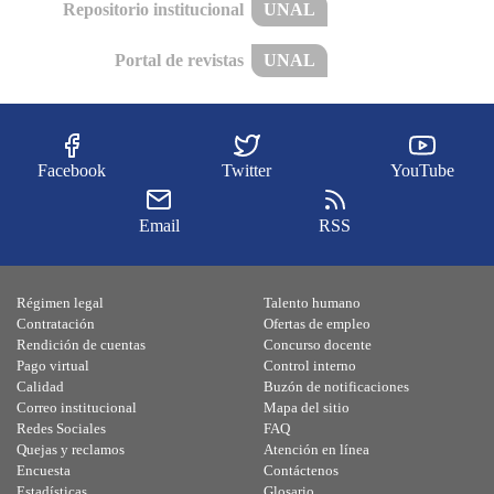
Repositorio institucional
UNAL
Portal de revistas
UNAL
Facebook
Twitter
YouTube
Email
RSS
Régimen legal
Talento humano
Contratación
Ofertas de empleo
Rendición de cuentas
Concurso docente
Pago virtual
Control interno
Calidad
Buzón de notificaciones
Correo institucional
Mapa del sitio
Redes Sociales
FAQ
Quejas y reclamos
Atención en línea
Encuesta
Contáctenos
Estadísticas
Glosario