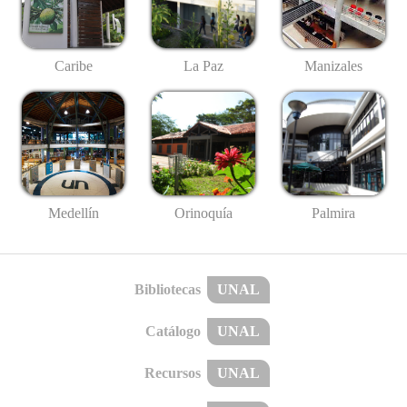
Caribe
La Paz
Manizales
Medellín
Palmira
Orinoquía
Bibliotecas
UNAL
Catálogo
UNAL
Recursos
UNAL