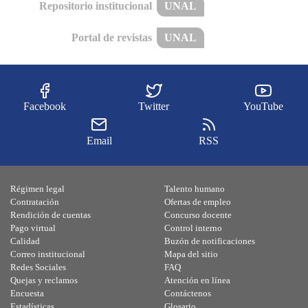
Repositorio institucional
UNAL
Portal de revistas
UNAL
Facebook
Twitter
YouTube
Email
RSS
Régimen legal
Talento humano
Contratación
Ofertas de empleo
Rendición de cuentas
Concurso docente
Pago virtual
Control interno
Calidad
Buzón de notificaciones
Correo institucional
Mapa del sitio
Redes Sociales
FAQ
Quejas y reclamos
Atención en línea
Encuesta
Contáctenos
Estadísticas
Glosario