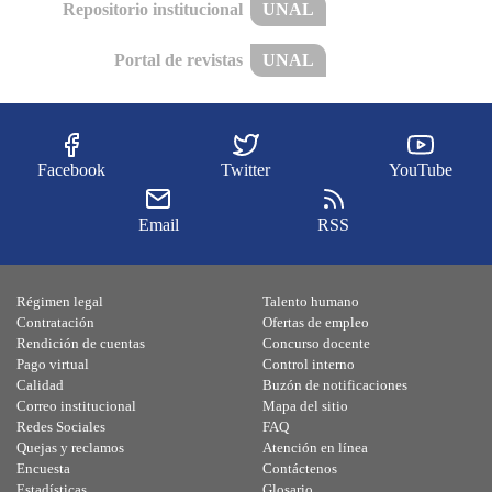
Repositorio institucional
UNAL
Portal de revistas
UNAL
Facebook
Twitter
YouTube
Email
RSS
Régimen legal
Talento humano
Contratación
Ofertas de empleo
Rendición de cuentas
Concurso docente
Pago virtual
Control interno
Calidad
Buzón de notificaciones
Correo institucional
Mapa del sitio
Redes Sociales
FAQ
Quejas y reclamos
Atención en línea
Encuesta
Contáctenos
Estadísticas
Glosario