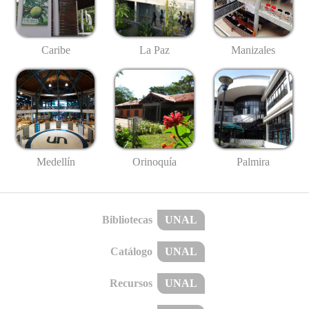
Caribe
La Paz
Manizales
Medellín
Palmira
Orinoquía
Bibliotecas
UNAL
Catálogo
UNAL
Recursos
UNAL