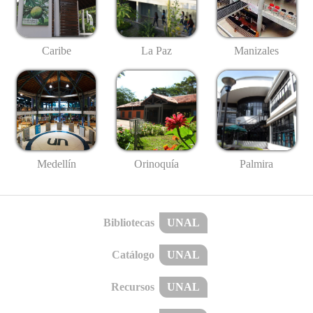
Caribe
La Paz
Manizales
Medellín
Palmira
Orinoquía
Bibliotecas
UNAL
Catálogo
UNAL
Recursos
UNAL