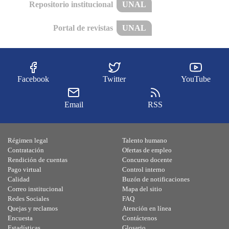
Repositorio institucional
UNAL
Portal de revistas
UNAL
Facebook
Twitter
YouTube
Email
RSS
Régimen legal
Talento humano
Contratación
Ofertas de empleo
Rendición de cuentas
Concurso docente
Pago virtual
Control interno
Calidad
Buzón de notificaciones
Correo institucional
Mapa del sitio
Redes Sociales
FAQ
Quejas y reclamos
Atención en línea
Encuesta
Contáctenos
Estadísticas
Glosario