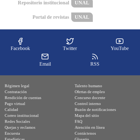
Repositorio institucional
UNAL
Portal de revistas
UNAL
Facebook
Twitter
YouTube
Email
RSS
Régimen legal
Talento humano
Contratación
Ofertas de empleo
Rendición de cuentas
Concurso docente
Pago virtual
Control interno
Calidad
Buzón de notificaciones
Correo institucional
Mapa del sitio
Redes Sociales
FAQ
Quejas y reclamos
Atención en línea
Encuesta
Contáctenos
Estadísticas
Glosario