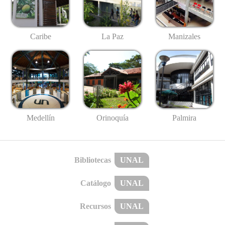
Caribe
La Paz
Manizales
Medellín
Palmira
Orinoquía
Bibliotecas
UNAL
Catálogo
UNAL
Recursos
UNAL