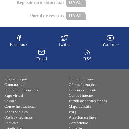
Repositorio institucional
UNAL
Portal de revistas
UNAL
Facebook
Twitter
YouTube
Email
RSS
Régimen legal
Talento humano
Contratación
Ofertas de empleo
Rendición de cuentas
Concurso docente
Pago virtual
Control interno
Calidad
Buzón de notificaciones
Correo institucional
Mapa del sitio
Redes Sociales
FAQ
Quejas y reclamos
Atención en línea
Encuesta
Contáctenos
Estadísticas
Glosario