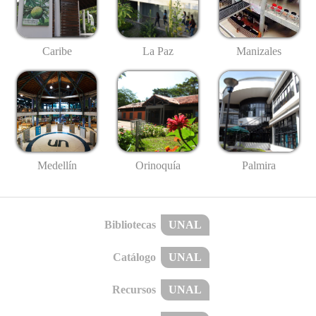
Caribe
La Paz
Manizales
Medellín
Palmira
Orinoquía
Bibliotecas
UNAL
Catálogo
UNAL
Recursos
UNAL