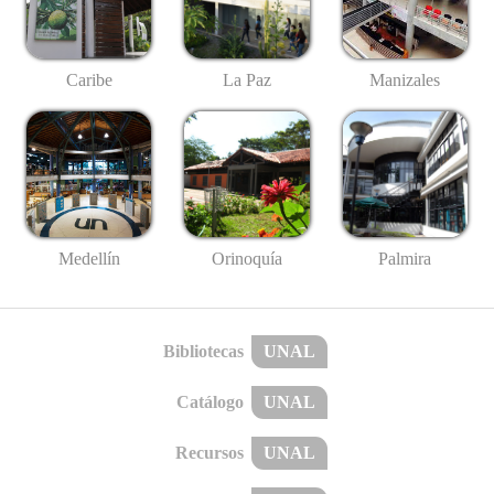
Caribe
La Paz
Manizales
Medellín
Palmira
Orinoquía
Bibliotecas
UNAL
Catálogo
UNAL
Recursos
UNAL