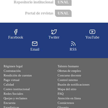
Repositorio institucional
UNAL
Portal de revistas
UNAL
Facebook
Twitter
YouTube
Email
RSS
Régimen legal
Talento humano
Contratación
Ofertas de empleo
Rendición de cuentas
Concurso docente
Pago virtual
Control interno
Calidad
Buzón de notificaciones
Correo institucional
Mapa del sitio
Redes Sociales
FAQ
Quejas y reclamos
Atención en línea
Encuesta
Contáctenos
Estadísticas
Glosario