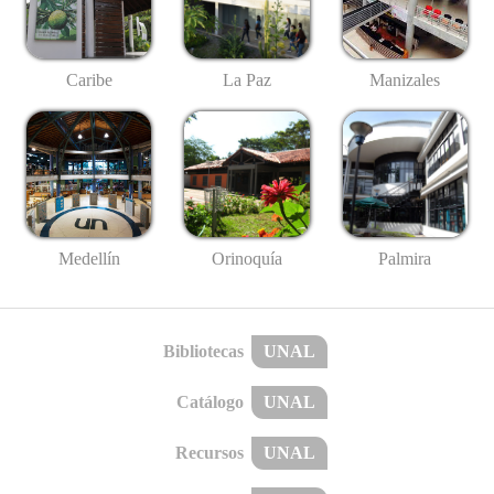
Caribe
La Paz
Manizales
Medellín
Palmira
Orinoquía
Bibliotecas
UNAL
Catálogo
UNAL
Recursos
UNAL