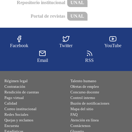
Repositorio institucional
UNAL
Portal de revistas
UNAL
Facebook
Twitter
YouTube
Email
RSS
Régimen legal
Talento humano
Contratación
Ofertas de empleo
Rendición de cuentas
Concurso docente
Pago virtual
Control interno
Calidad
Buzón de notificaciones
Correo institucional
Mapa del sitio
Redes Sociales
FAQ
Quejas y reclamos
Atención en línea
Encuesta
Contáctenos
Estadísticas
Glosario