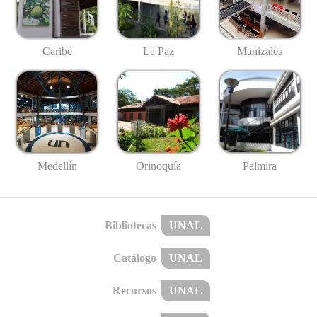
Caribe
La Paz
Manizales
Medellín
Palmira
Orinoquía
Bibliotecas
UNAL
Catálogo
UNAL
Recursos
UNAL