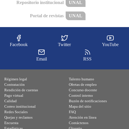
Repositorio institucional
UNAL
Portal de revistas
UNAL
Facebook
Twitter
YouTube
Email
RSS
Régimen legal
Talento humano
Contratación
Ofertas de empleo
Rendición de cuentas
Concurso docente
Pago virtual
Control interno
Calidad
Buzón de notificaciones
Correo institucional
Mapa del sitio
Redes Sociales
FAQ
Quejas y reclamos
Atención en línea
Encuesta
Contáctenos
Estadísticas
Glosario