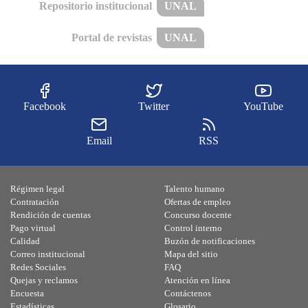
Repositorio institucional
UNAL
Portal de revistas
UNAL
Facebook
Twitter
YouTube
Email
RSS
Régimen legal
Talento humano
Contratación
Ofertas de empleo
Rendición de cuentas
Concurso docente
Pago virtual
Control interno
Calidad
Buzón de notificaciones
Correo institucional
Mapa del sitio
Redes Sociales
FAQ
Quejas y reclamos
Atención en línea
Encuesta
Contáctenos
Estadísticas
Glosario