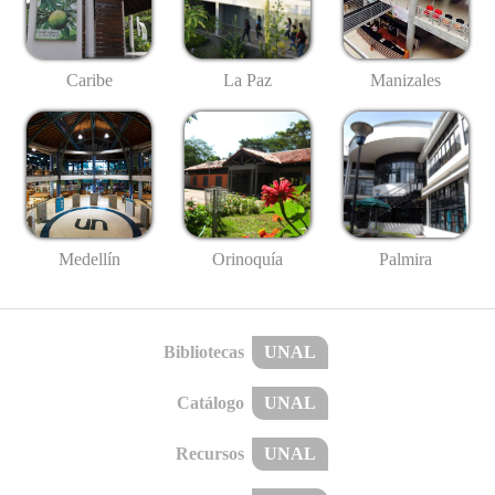
Caribe
La Paz
Manizales
Medellín
Palmira
Orinoquía
Bibliotecas
UNAL
Catálogo
UNAL
Recursos
UNAL