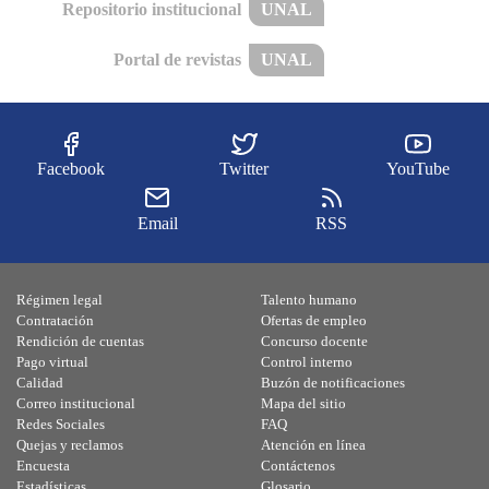
Repositorio institucional
UNAL
Portal de revistas
UNAL
Facebook
Twitter
YouTube
Email
RSS
Régimen legal
Talento humano
Contratación
Ofertas de empleo
Rendición de cuentas
Concurso docente
Pago virtual
Control interno
Calidad
Buzón de notificaciones
Correo institucional
Mapa del sitio
Redes Sociales
FAQ
Quejas y reclamos
Atención en línea
Encuesta
Contáctenos
Estadísticas
Glosario