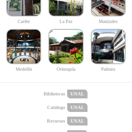
Caribe
La Paz
Manizales
Medellín
Palmira
Orinoquía
Bibliotecas
UNAL
Catálogo
UNAL
Recursos
UNAL