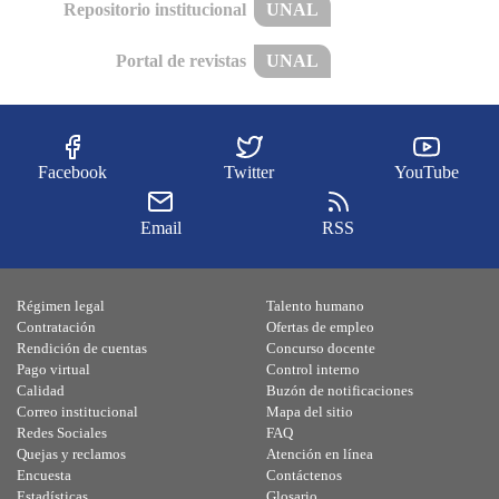
Repositorio institucional
UNAL
Portal de revistas
UNAL
Facebook
Twitter
YouTube
Email
RSS
Régimen legal
Talento humano
Contratación
Ofertas de empleo
Rendición de cuentas
Concurso docente
Pago virtual
Control interno
Calidad
Buzón de notificaciones
Correo institucional
Mapa del sitio
Redes Sociales
FAQ
Quejas y reclamos
Atención en línea
Encuesta
Contáctenos
Estadísticas
Glosario