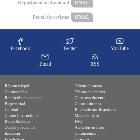
Repositorio institucional
UNAL
Portal de revistas
UNAL
Facebook
Twitter
YouTube
Email
RSS
Régimen legal
Talento humano
Contratación
Ofertas de empleo
Rendición de cuentas
Concurso docente
Pago virtual
Control interno
Calidad
Buzón de notificaciones
Correo institucional
Mapa del sitio
Redes Sociales
FAQ
Quejas y reclamos
Atención en línea
Encuesta
Contáctenos
Estadísticas
Glosario