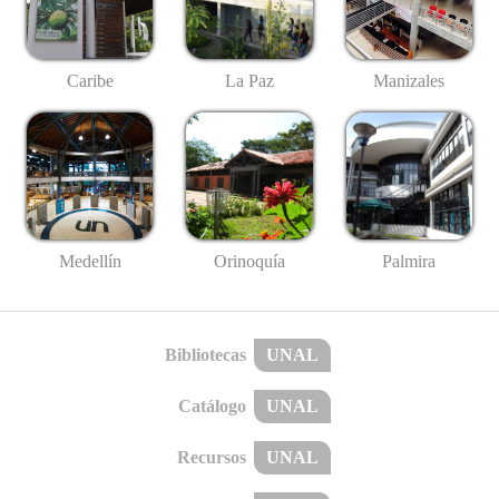
Caribe
La Paz
Manizales
Medellín
Palmira
Orinoquía
Bibliotecas
UNAL
Catálogo
UNAL
Recursos
UNAL