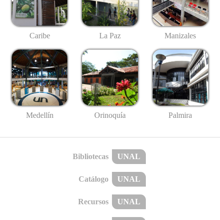
Caribe
La Paz
Manizales
Medellín
Palmira
Orinoquía
Bibliotecas
UNAL
Catálogo
UNAL
Recursos
UNAL