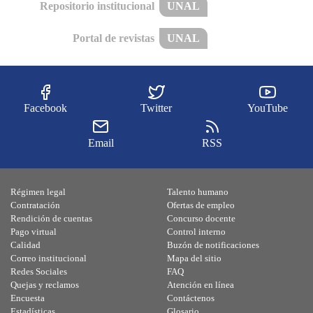
Repositorio institucional
UNAL
Portal de revistas
UNAL
Facebook
Twitter
YouTube
Email
RSS
Régimen legal
Talento humano
Contratación
Ofertas de empleo
Rendición de cuentas
Concurso docente
Pago virtual
Control interno
Calidad
Buzón de notificaciones
Correo institucional
Mapa del sitio
Redes Sociales
FAQ
Quejas y reclamos
Atención en línea
Encuesta
Contáctenos
Estadísticas
Glosario