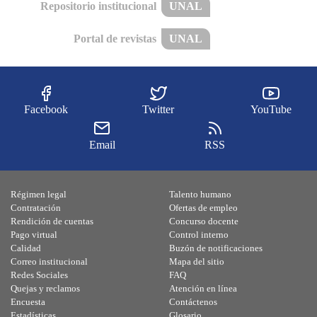
Repositorio institucional
UNAL
Portal de revistas
UNAL
Facebook
Twitter
YouTube
Email
RSS
Régimen legal
Talento humano
Contratación
Ofertas de empleo
Rendición de cuentas
Concurso docente
Pago virtual
Control interno
Calidad
Buzón de notificaciones
Correo institucional
Mapa del sitio
Redes Sociales
FAQ
Quejas y reclamos
Atención en línea
Encuesta
Contáctenos
Estadísticas
Glosario