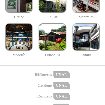
Caribe
La Paz
Manizales
Medellín
Palmira
Orinoquía
Bibliotecas
UNAL
Catálogo
UNAL
Recursos
UNAL