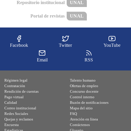
Repositorio institucional
UNAL
Portal de revistas
UNAL
Facebook
Twitter
YouTube
Email
RSS
Régimen legal
Talento humano
Contratación
Ofertas de empleo
Rendición de cuentas
Concurso docente
Pago virtual
Control interno
Calidad
Buzón de notificaciones
Correo institucional
Mapa del sitio
Redes Sociales
FAQ
Quejas y reclamos
Atención en línea
Encuesta
Contáctenos
Estadísticas
Glosario