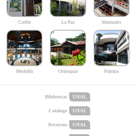
Caribe
La Paz
Manizales
Medellín
Palmira
Orinoquía
Bibliotecas
UNAL
Catálogo
UNAL
Recursos
UNAL