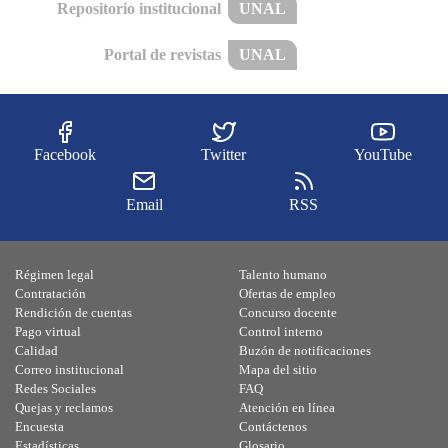
Repositorio institucional
UNAL
Portal de revistas
UNAL
Facebook
Twitter
YouTube
Email
RSS
Régimen legal
Talento humano
Contratación
Ofertas de empleo
Rendición de cuentas
Concurso docente
Pago virtual
Control interno
Calidad
Buzón de notificaciones
Correo institucional
Mapa del sitio
Redes Sociales
FAQ
Quejas y reclamos
Atención en línea
Encuesta
Contáctenos
Estadísticas
Glosario