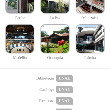
Caribe
La Paz
Manizales
Medellín
Palmira
Orinoquía
Bibliotecas
UNAL
Catálogo
UNAL
Recursos
UNAL