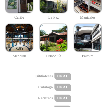
Caribe
La Paz
Manizales
Medellín
Palmira
Orinoquía
Bibliotecas
UNAL
Catálogo
UNAL
Recursos
UNAL