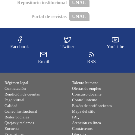
Repositorio institucional
UNAL
Portal de revistas
UNAL
Facebook
Twitter
YouTube
Email
RSS
Régimen legal
Talento humano
Contratación
Ofertas de empleo
Rendición de cuentas
Concurso docente
Pago virtual
Control interno
Calidad
Buzón de notificaciones
Correo institucional
Mapa del sitio
Redes Sociales
FAQ
Quejas y reclamos
Atención en línea
Encuesta
Contáctenos
Estadísticas
Glosario