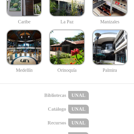
Caribe
La Paz
Manizales
Medellín
Palmira
Orinoquía
Bibliotecas
UNAL
Catálogo
UNAL
Recursos
UNAL