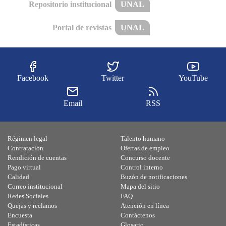
Repositorio institucional
UNAL
Portal de revistas
UNAL
Facebook
Twitter
YouTube
Email
RSS
Régimen legal
Talento humano
Contratación
Ofertas de empleo
Rendición de cuentas
Concurso docente
Pago virtual
Control interno
Calidad
Buzón de notificaciones
Correo institucional
Mapa del sitio
Redes Sociales
FAQ
Quejas y reclamos
Atención en línea
Encuesta
Contáctenos
Estadísticas
Glosario