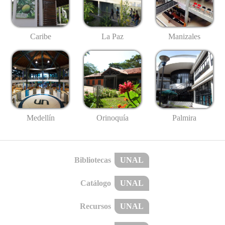
Caribe
La Paz
Manizales
Medellín
Palmira
Orinoquía
Bibliotecas
UNAL
Catálogo
UNAL
Recursos
UNAL