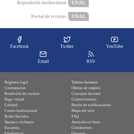
Repositorio institucional
UNAL
Portal de revistas
UNAL
Facebook
Twitter
YouTube
Email
RSS
Régimen legal
Talento humano
Contratación
Ofertas de empleo
Rendición de cuentas
Concurso docente
Pago virtual
Control interno
Calidad
Buzón de notificaciones
Correo institucional
Mapa del sitio
Redes Sociales
FAQ
Quejas y reclamos
Atención en línea
Encuesta
Contáctenos
Estadísticas
Glosario